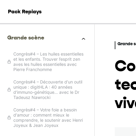
Pack Replays
Grande scène
Grande 
Congrès#4 – Les huiles essentielles
Co
et les enfants. Trouver l’esprit zen
aves les huiles essentielles avec
Pierre Franchomme
tec
Congrès#4 – Découverte d'un outil
unique : digitHLA : 40 années
d'immuno-génétique… avec le Dr
vi
Tadeusz Nawrocki
Congrès#4 – Votre foie a besoin
d'amour : comment mieux le
comprendre, le soutenir avec Henri
Joyeux & Jean Joyeux