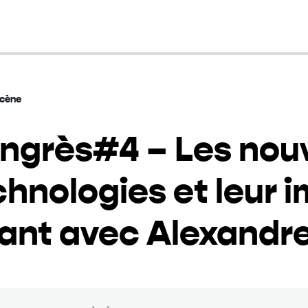
scène
ngrès#4 – Les nouv
hnologies et leur i
vant avec Alexandr