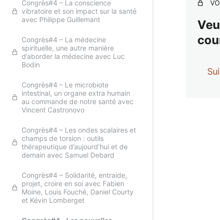
Congrès#4 – La conscience
VO
vibratoire et son impact sur la santé
avec Philippe Guillemant
Veu
cou
Congrès#4 – La médecine
spirituelle, une autre manière
d’aborder la médecine avec Luc
Bodin
Sui
Congrès#4 – Le microbiote
intestinal, un organe extra humain
au commande de notre santé avec
Vincent Castronovo
Précé
Congrès#4 – Les ondes scalaires et
champs de torsion : outils
thérapeutique d’aujourd’hui et de
demain avec Samuel Debard
Congrès#4 – Solidarité, entraide,
projet, croire en soi avec Fabien
Moine, Louis Fouché, Daniel Courty
et Kévin Lomberget