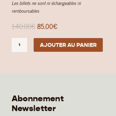
Les billets ne sont ni échangeables ni
remboursables
Le
Le
140.00
€
85.00
€
prix
prix
initial
actuel
quantité
AJOUTER AU PANIER
était :
est :
de
140.00€.
85.00€.
Tarif
préférentiel
-
2
jours
(Samedi
Abonnement
-
Newsletter
Dimanche)